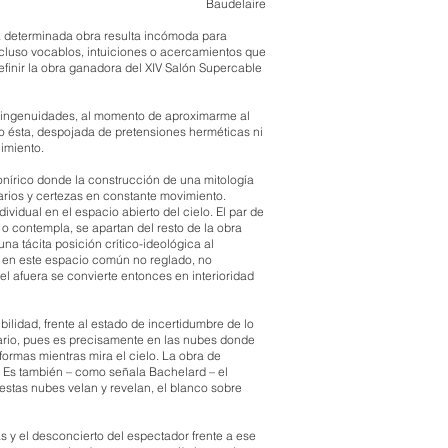
Baudelaire
a determinada obra resulta incómoda para
ncluso vocablos, intuiciones o acercamientos que
finir la obra ganadora del XIV Salón Supercable
les ingenuidades, al momento de aproximarme al
o ésta, despojada de pretensiones herméticas ni
onocimiento.
 onírico donde la construcción de una mitología
narios y certezas en constante movimiento.
ividual en el espacio abierto del cielo. El par de
o contempla, se apartan del resto de la obra
na tácita posición crítico-ideológica al
, en este espacio común no reglado, no
el afuera se convierte entonces en interioridad
bilidad, frente al estado de incertidumbre de lo
ginario, pues es precisamente en las nubes donde
ormas mientras mira el cielo. La obra de
. Es también – como señala Bachelard – el
 estas nubes velan y revelan, el blanco sobre
s y el desconcierto del espectador frente a ese