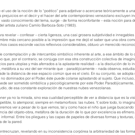
l uso de la noción de lo “poético” para adjetivar o acercarse teóricamente a un
 prejuicios en el decir y el hacer del arte contemporáneo venezolano excluyen i
asto conocimiento del tema, surge - de forma reconfortante – esta noción para de
 del artista zuliano Camilo Barboza-Soto (1983).
ra revelar – confesar – cierta ligereza, una casi grosera subjetividad e innegab
nombre más cercano posible a la impresión que me dejó el saber que una obra com
uchos casos esconde vacíos reflexivos considerables, obtuvo un merecido rec
de contemplación y de intercambio simbólico inherente al arte, a ese ámbito de lo
no que, por el contrario, se conjuga con esa otra construcción colectiva de imagi
os para utopías y más aferrados a la aplastante realidad – a la disolución de lo ind
, metáfora a su vez del ser mirante que – paradójicamente – nada observa, estudia 
esde la distancia de ese espacio común que es el cielo. En su conjunto, se adopta u
s no dominados por el Poder, éste puede colarse aplastando al sujeto. Que incluso
 puede ser sometido simbólica y psicológicamente por este Poder. Paradójicamente, 
tudio, de esa constante exploración de nuestras nubes venezolanas.
er ya no la mirada, sino esa cualidad perceptible de ver a distancia que es la visi
repetible, lo atemporal, siempre en metamorfosis: las nubes. Y, sobre todo, lo ima
eremos ver a pesar de lo que vemos, tal y como hace el niño que juega buscando f
cia del objeto-obra, metáfora de la duración de lo que por excelencia es efímero
 informal. Entre los pliegues y las capas de papeles de diversas formas y texturas,
za de la pared.
trecruzan, revelando en su inconsistencia corpórea la arbitrariedad de las forma