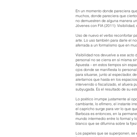
En un momento donde pareciera que e
muchos, donde pareciera que ciertos
no demuestren de alguna manera un v
Jóvenes con FIA (2011): Visibilidad,
Uso de nuevo el verbo reconfortar pa
arte. Lo uso también para darle el 
aferrada a un formalismo que en m
Visibilidad nos devuelve a ese acto 
personal no se cierra en sí misma si
Apuesta – en estos tiempos sin espaci
ojos donde se manifiesta lo personal
para situarse, junto al espectador, d
alertarnos que hasta en los espacio
intervenido o fiscalizado, el afuera
subyugada. Es el resultado de su es
Lo poético irrumpe justamente al opon
cambiante, lo efímero, el instante ir
el capricho surge para ver lo que qu
Barboza es entonces, en la permanen
mundo intermedio entre lo formal y lo
blanco que se difumina sobre la fije
Los papeles que se superponen, se en